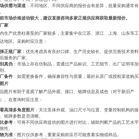
场供需与渠道
：不同地区、不同供应商的报价会有差异，批量采购通常有
。
前市场价格波动较大，建议直接咨询多家正规供应商获取最新报价。
. 厂家
内生产此类柱塞泵的厂家较多，主要集中在江苏、浙江、上海、山东等工
达地区。采购时应注意：
择正规厂家
：优先考虑具有良好口碑、生产历史较长、提供完善技术资料
后服务的厂家。
别真伪
：市场上存在仿制品，需通过产品标识、工艺细节、出厂证明等加
别。
厂备件
：如需更换备件，确保兼容性与质量，最好从原厂或授权渠道购买
. 图片
品图片有助于直观了解产品外观、接口、铭牌信息及成色（对于新旧产
）。在查询时应注意：
看高清多角度图片
：关注泵体外观、油口尺寸与位置、变量控制机构的接
、铭牌参数是否清晰。
比参考
：可将不同供应商提供的图片进行对比，辅助判断产品的工艺水平
致性。
物为准
：图片仅供参考，重要采购前应尽可能查看实物或样品。