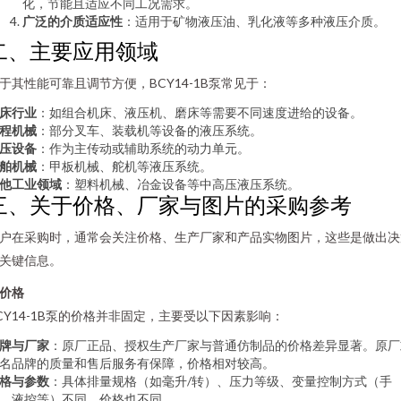
化，节能且适应不同工况需求。
广泛的介质适应性
：适用于矿物液压油、乳化液等多种液压介质。
二、主要应用领域
于其性能可靠且调节方便，BCY14-1B泵常见于：
床行业
：如组合机床、液压机、磨床等需要不同速度进给的设备。
程机械
：部分叉车、装载机等设备的液压系统。
压设备
：作为主传动或辅助系统的动力单元。
舶机械
：甲板机械、舵机等液压系统。
他工业领域
：塑料机械、冶金设备等中高压液压系统。
三、关于价格、厂家与图片的采购参考
户在采购时，通常会关注价格、生产厂家和产品实物图片，这些是做出决
关键信息。
. 价格
CY14-1B泵的价格并非固定，主要受以下因素影响：
牌与厂家
：原厂正品、授权生产厂家与普通仿制品的价格差异显著。原厂
名品牌的质量和售后服务有保障，价格相对较高。
格与参数
：具体排量规格（如毫升/转）、压力等级、变量控制方式（手
、液控等）不同，价格也不同。