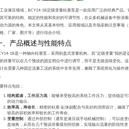
工业液压领域，BCY14-1B定级变量柱塞泵是一款应用广泛的经典产品。
其可靠的结构、稳定的性能和良好的可调节性，在众多机械设备中扮演着
动力源的角色。本文将从其基本特性、应用领域以及市场采购注意事项（
格、厂家、图片等）进行综合介绍。
一、产品概述与性能特点
CY14-1B是一种轴向柱塞泵，采用斜盘式变量机构。其“定级变量”指的是
的排量可以在几个预设的固定档位中进行调节，而不是无级连续变化。这
计在需要几种固定流量工况的系统中非常实用，兼顾了系统简化与操作便
。
要特点包括：
结构紧凑，工作压力高
：能够承受较高的系统工作压力，提供稳定可
的动力输出。
效率高，寿命长
：精密的柱塞-缸体副配合与良好的润滑设计，确保
较高的容积效率和较长的工作寿命。
变量控制
：通过外部控制（通常是液压或手动机械控制），可以改变
盘倾角，从而在几个预设排量级别间切换，实现输出流量的阶段性变