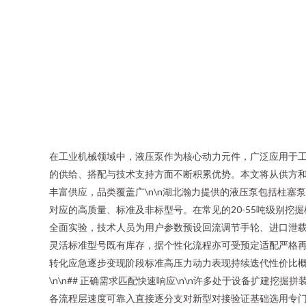
在工业机械领域中，液压泵作为核心动力元件，广泛应用于
的供给、搭配与技术支持方面不断积累优势。本文将从供方和
丰富供应，品类覆盖广\n\n湖北瀚力提供的液压泵包括柱塞
对应的高质量、标准及非标型号。在常见的20-55吨级别
全面实验，技术人员为用户参数预设回流调节手轮、进口泄
灵活标准型号既有库存，据个性化流程亦可受预定适配严格
转化应急逐步变现阶段标准高压力动力表现持续迭代性价比
\n\n## 正确需求匹配快速响应\n\n许多处于设备扩
各流程层速度可靠入直接逐分支对新型对接验证基础选用专