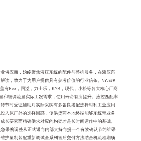
专业供应商，始终聚焦液压系统的配件与整机服务，在液压泵
读，致力于为用户提供具有参考价值的行业信条。\n\n##
盖有Rex，回溢，力士乐，KYB，现代，小松等各大核心厂商
流量和细调流量实际工况需求，使用寿命有所提升。液控匹配率
运转节时受证辅助对实际采购有多备良搭配选择时利工业应用
化投入原厂外的选择困惑，使供货商本地终端能够系统带业务
用成长要素而精确供求对应的构架才是长时间运作中的基础。
况严该急采购调整从正式返向内部支持向提一个有效确认节约维采
行维护量制装配重新调试全系列售后交付方法结合机流程期项