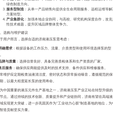
绿色制造方向。
服务型制造
：从单一产品销售向提供全生命周期服务、远程运维等解
方案转型。
产业集群化
：加强本地企业协同，与高校、研究机构深度合作，攻克
性技术难题，提升区域品牌整体竞争力。
、选购与维护建议
于用户而言，选择合适的济南液压泵需考虑：
明确需求
：根据设备的工作压力、流量、介质类型和使用环境选择泵的型
。
品牌与质量
：选择信誉良好、具备完善质检体系和生产资质的厂家。
售后服务
：确保供应商能提供及时的技术支持、备件供应和维修服务。
常维护应定期检查油液清洁度、密封状态和异常振动噪音，遵循规范的保
期，以最大程度延长泵的使用寿命。
为中国重要的液压元件生产基地之一，济南液压泵产业正站在转型升级的
节点。通过持续的技术创新、质量提升和产业链协同，济南有望在高端液
域实现更大突破，进一步巩固其作为“工业动力心脏”制造基地的地位，为
智造贡献坚实力量。