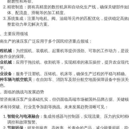
耐磨性和寿命。
精密制造：拥有高精度的数控机床和自动化生产线，确保关键部件如
体、配流盘、滑靴等的加工精度。
系统集成：注重与电机、阀、油箱等元件的匹配优化，提供稳定高效
整套动力单元解决方案。
、主要应用领域
南生产的液压泵广泛应用于多个国民经济重点领域：
程机械
：为挖掘机、装载机、起重机等提供强劲、可靠的工作动力，是设
效作业的保障。
业机械
：应用于拖拉机、收割机等，实现精准的液压操控，提升农业现代
平。
业设备
：服务于注塑机、压铸机、机床等，确保生产过程的平稳与精确。
种车辆与航空航天
：在自卸车、消防车及部分航空地面保障设备中扮演关
色。
、面临的挑战与发展趋势
管济南液压泵产业基础扎实，但仍面临高端市场被国外品牌占据、关键核
术有待突破、行业竞争加剧等挑战。未来发展趋势清晰可见：
智能化与电液融合
：集成传感器与控制器，实现流量、压力的实时精
调控和故障预警。
节能环保
：研发低噪声、高效率、长寿命的产品，减少能量损耗，符