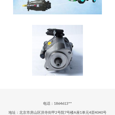
电话：1864613**
地址：北京市房山区洪寺街甲2号院7号楼A座1单元4层4040号